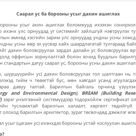
Саарал ус ба борооны усыг дахин ашиглах
борооны усыг ахин ашиглах боломжууд ихээхэн сонирхол 
 ихэнх улс орнуудад уг системийг зайлшгүй нэвтрүүлэх ту
опын өмнөд хэсгийн зарим улс орнуудад ундны усны хомсдо
 ундны усны өөр эх үүсвэр хайх шаардлагатай тулгараад бай
ийг дахин боловсруулах зардал далайн ус боловсруулах өр
лдолд оффисын зориулалттай болон зочид буудлын барилг
н стандартын дагуу саарал ус, борооны усны дахин ашиглал
нн, шүршүүрийн ус) дахин боловсруулах гол шалтгаан нь 
рлэхэд тийм ч төвөгтэй бус, мөн хаягдал усанд агуулагд
араа давуу талтай. Барилгын байгаль орчинд үзүүл
ergy and Environmental Design)
,
BREAM (Building Rese
)
зэрэг үнэлгээний системүүдээр тодорхойлж сертификат о
мийн тусламжтай барилгын халаалт, хөргөлт төдийгүй 
 олоход барилгын архитектор, зураг төсөлчдөд дэмжлэг өгө
л усыг (цагаан ус) ихэнхдээ борооны устай хослуулан ашигл
ж юу вэ?