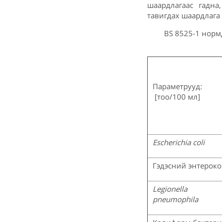
шаардлагаас гадна
тавигдах шаардлага
BS 8525-1 норм
Параметрууд:
[тоо/100 мл]
Escherichia coli
Гэдэсний энтероко
Legionella
pneumophila