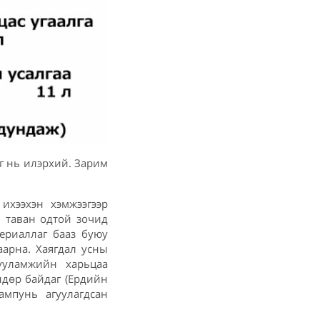
эг нь илэрхий. Зарим
 ихээхэн хэмжээгээр
, таван одтой зочид
териаллаг бааз буюу
аарна. Хаягдал усны
ууламжийн харьцаа
ндөр байдаг (Ердийн
ампунь агуулагдсан