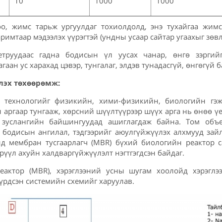
10
1000
1000
о, жимс тарьж ургуулдаг тохиолдолд, энэ тухайгаа жимс
аримтаар мэдээлэх үүрэгтэй (ундны усаар сайтар угаахыг зөвл
етруудаас гадна бодисын үл уусах чанар, өнгө зэргий
гаан ус харахад цэвэр, тунгалаг, элдэв тунадасгүй, өнгөгүй 
лэх төхөөрөмж:
х технологийг физикийн, хими-физикийн, биологийн гэ
 аргаар тунгааж, хөрсний шүүлтүүрээр шүүх арга нь өнөө үе
н зуслангийн байшингуудад ашиглагдаж байна. Том объ
үй бодисын ангилал, тэдгээрийг аюулгүйжүүлэх алхмууд зай
ид мембран тусгаарлагч (MBR) бүхий биологийн реактор с
үүл ахуйн халдваргүйжүүлэлт нэгтгэгдсэн байдаг.
 реактор (MBR), хэрэглээний усны шугам хоолойд хэрэглэ
бүрдсэн системийн схемийг харуулав.