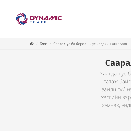
Блог
Саарал ус ба борооны усыг дахин ашиглах
Саара
Хаягдал ус 
татаж байг
зайлшгүй н
хэсгийн зар
хэмнэх, ун