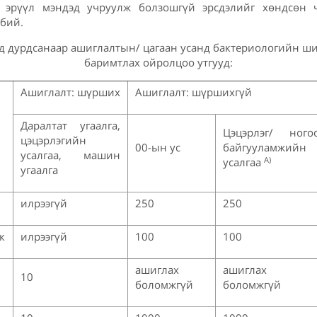
, эрүүл мэндэд учруулж болзошгүй эрсдэлийг хөндсөн 
 бий.
д дурдсанаар ашиглалтын/ цагаан усанд бактериологийн ш
баримтлах ойролцоо утгууд:
Ашиглалт: шүрших
Ашиглалт: шүршихгүй
Даралтат угаалга,
Цэцэрлэг/ ного
цэцэрлэгийн
00-ын ус
байгууламжийн
усалгаа, машин
A)
усалгаа
угаалга
илрээгүй
250
250
к
илрээгүй
100
100
ашиглах
ашиглах
10
боломжгүй
боломжгүй