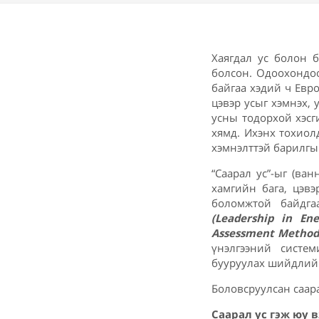
Хаягдал ус болон 
болсон. Одоохондоо
байгаа хэдий ч Евр
цэвэр усыг хэмнэх,
усны тодорхой хэсг
хямд. Ихэнх тохио
хэмнэлттэй барилгы
“Саарал ус”-ыг (ва
хамгийн бага, цэвэ
боломжтой байдга
(Leadership in En
Assessment Method
үнэлгээний систе
бууруулах шийдлийг
Боловсруулсан саара
Саарал ус гэ