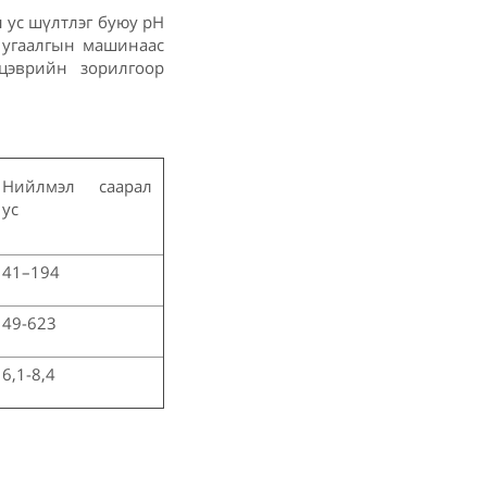
н ус шүлтлэг буюу pH
, угаалгын машинаас
 цэврийн зорилгоор
Нийлмэл саарал
ус
41–194
49-623
6,1-8,4