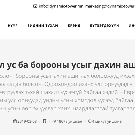
info@dynamic-tower.mn, marketing@dynamic-tower
НҮҮР
БИДНИЙ ТУХАЙ
БРЭНД
БҮТЭЭГДЭХҮҮН
ИН
л ус ба борооны усыг дахин а
болон борооны усыг ахин ашиглах боломжууд ихээ
аа сэдэв болсон. Одоохондоо ихэнх улс орнуудад у
эвтрүүлэх тухай шахалт үүсээгүй байгаа хэдий ч Ев
им улс орнуудад ундны усны хомсдол үүсээд байгаа 
дны усны өөр эх үүсвэр хайх шаардлагатай тулгараад
2019-03-08
18678
уншсан
4
минут уншина