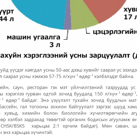
ахуйд үүсдэг хаягдал усны 50-аас дээш хувийг саарал ус эзэлд
-1
-1
л саарал усны хэмжээ 57-75 л/хүн
өдөр
хэлбэлздэг байна.
ейн, саун, ресторан гэх мэт үйлчилгээний газруудад ус
-1
-1
ны хэрэглээ гурван одтой зочид буудалд 150 л/хүн
өдөр
-1
-1
н
өдөр
байдаг. Энэ үзүүлэлт тухайн зочид буудлын ма
, бассейн, гал тогооны зохион байгуулалт зэргээс шууд хам
 хувьд, химийн болон биологийн хүчилтөрөгчийн аг
өөр хэлбэл задрахад төвөгтэй органик бодисын агууламж ө
 CHSK/BSK5 харьцаа 2:1 орчим байдаг). Мөн саван, ш
 энэ харьцаа хүчинтэй.