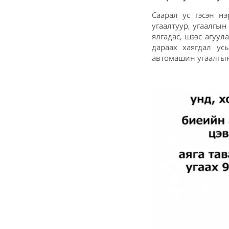
Саарал ус гэсэн н
угаалтуур, угаалгын
ялгадас, шээс агуул
дараах хаягдал ус
автомашин угаалгын