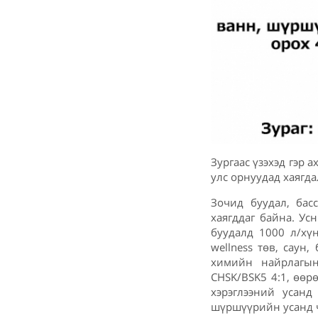
Зургаас үзэхэд гэр 
улс орнуудад хаягда
Зочид буудал, басс
хаягддаг байна. Ус
буудалд 1000 л/хү
wellness төв, саун
химийн найрлагын
CHSK/BSK5 4:1, өөр
хэрэглээний усанд
шүршүүрийн усанд ч