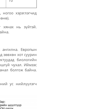
10
, ногоо хэрэглэгчид
өнө).
г хянах нь зүйтэй.
байна.
ж ангилна. Европын
д зөвхөн хот суурин
ектуудад биологийн
лшгүй чухал. Иймээс
анал болгож байна.
эний ус нийлүүлэгч