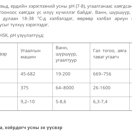
вьд, ердийн хэрэглээний усны pH (7-8), угаалганаас хаягдса
тогооноос хаягдах ус илүү хүчиллэг байдаг. Ванн, шүршүүр
 дулаан 18-38 °C-д хэлбэлздэг, өөрөөр хэлбэл ариун
сыг түлхүү хэрэглэдэг.
HSK, pH үзүүлэлтүүд:
Ванн,
Угаалгын
Гал тогоо, аяга
вэр
шүршүүр,
машин
таваг угаагч
угаалтуур
45-682
19-200
669–756
375
64–8000
26-1600
9,2–10
5-8,6
6,3-7,4
а, хоёрдогч усны эх үүсвэр