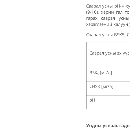
Саарал усны pH-н ху
(9-10), харин гал 
гарах саарал усны
хэрэглээний халуун у
Саарал усны BSK5, C
Саарал усны эх үүс
BSK
[мг/л]
5
CHSK [мг/л]
pH
Ундны уснаас гадн