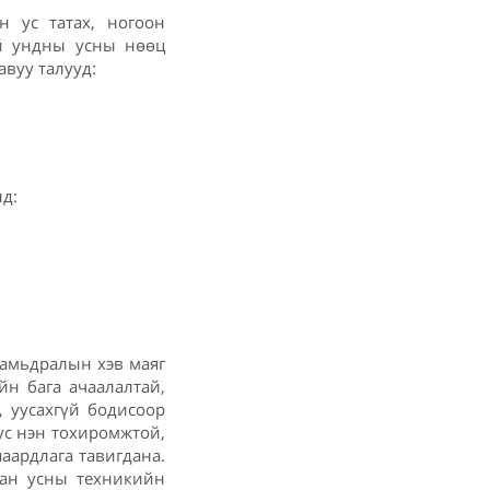
н ус татах, ногоон
ай ундны усны нөөц
авуу талууд:
нд:
амьдралын хэв маяг
йн бага ачаалалтай,
, уусахгүй бодисоор
 ус нэн тохиромжтой,
шаардлага тавигдана.
аан усны техникийн