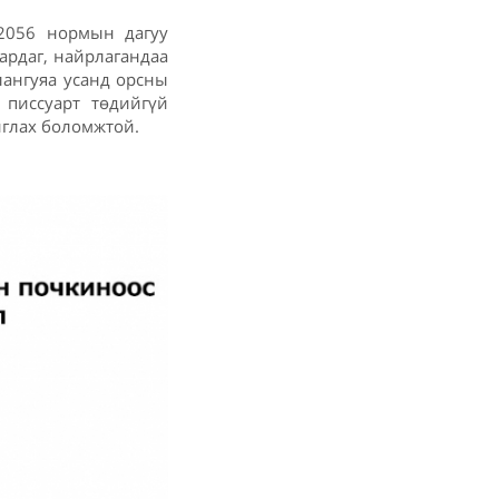
12056 нормын дагуу
гардаг, найрлагандаа
ялангуяа усанд орсны
 писсуарт төдийгүй
иглах боломжтой.