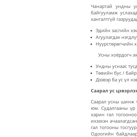
Чанартай ундны ус
байгууламж услаха
хангалтгүй газрууда
Эдийн засгийн хэ
Агуулагдах нэгдл
Нүүрстөрөгчийн х
Усны хоёрдогч эх
Ундны уснаас тусд
Төвийн бус / бай
Дээвэр ба ус үл н
Саарал ус цэвэрлэ
Саарал усны шинж 
юм. Судалгааны үр 
харин гал тогооноо
ихээхэн ачаалагдсан
гал тогооны тосгуур
Одоогийн байдлаар