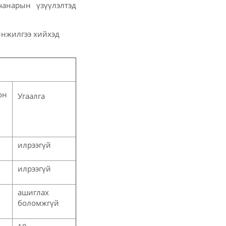
чанарын үзүүлэлтэд
инжилгээ хийхэд
он
Угаалга
илрээгүй
илрээгүй
ашиглах
боломжгүй