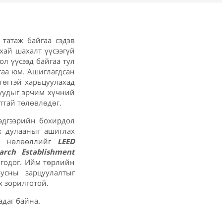
татаж байгаа сэдэв
хай шахалт үүсээгүй
л үүсээд байгаа тул
гаа юм. Ашиглагдсан
төгтэй харьцуулахад
уудыг эрчим хүчний
ттай төлөвлөдөг.
тэдгээрийн бохирдол
ах дулааныг ашиглах
эх нөлөөллийг
LEED
arch Establishment
лгодог. Ийм төрлийн
усны зарцуулалтыг
х зорилготой.
адаг байна.