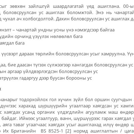
ыг зөвхөн зайлшгүй шаардлагатай үед ашиглана. 00-ы
д боловсруулсан ус ашиглах боломжтой. Энэ нь чанарт
д чухал ач холбогдолтой. Дахин боловсруулсан ус ашиглах д
мнэлт – чанартай ундны усны үнэ нэмэгдсээр байгаа
үүдийн орчинд үзүүлэх нөлөөлөл бага
аягдал бага
 үүсвэрт дараах төрлийн боловсруулсан усыг хамруулна. Үү
аа, бие даасан түгээх сүлжээгээр хангагдах боловсруулсан ус
рын аргаар үйлдвэрлэгдсэн боловсруулсан ус
эвтрүүлэх гадаргуу дээр буусан борооны ус
х
чанарыг тодорхойлох гол хүчин зүйл бол оршин суугчдын 
дүнгээс харахад шүршүүрийн угаалтаар хаягдсан ус хамги
с хаягдах усанд органик үлдэгдлийн агууламж маш өндөр
 байдаг. Иймээс угаалтуур, ванн, шүршүүрээс гарах хаягдал
, аяга таваг угаагчаас хаягдах усыг ашиглахад илүү өндөр 
 Их Британийн BS 8525-1 [2] нормд ашиглалтын / цаг