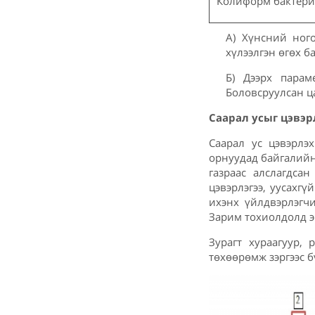
Колиформ бактери
А) Хүнсний ного
хүлээлгэн өгөх б
Б) Дээрх парам
Боловсруулсан ца
Саарал усыг цэвэр
Саарал ус цэвэрлэ
орнуудад байгалийн
газраас алслагдса
цэвэрлэгээ, уусахг
ихэнх үйлдвэрлэгч
Зарим тохиолдолд эр
Зурагт хураагуур,
төхөөрөмж зэргээс 