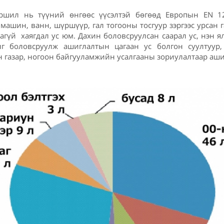
эршил нь түүний өнгөөс үүсэлтэй бөгөөд Европын EN 
 машин, ванн, шүршүүр, гал тогооны тосгуур зэргээс урсан 
аагүй хаягдал ус юм. Дахин боловсруулсан саарал ус, нэн 
ыг боловсруулж ашиглалтын цагаан ус болгон суултуур,
 газар, ногоон байгууламжийн усалгааны зориулалтаар аш