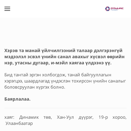
Хэрэв та манай үйлчилгээний талаар дэлгэрэнгүй
мэдээлэл эсвэл үнийн санал авахыг хүсвэл өөрийн
нэр, утасны дугаар, и-мэйл хаягаа үлдээнэ үү.
Бид тантай эргэн холбогдож, танай байгууллагын
хэрэгцээ, шаардлагад үндэслэн тохирсон үнийн саналыг
боловсруулан хүргэх болно.
Баярлалаа.
хаяг: Динамик төв, Хан-Уул дүүрэг, 19-р хороо,
Улаанбаатар