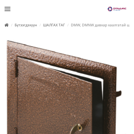
Бүтээгдэхүүн
ШАЛГАХ ТАГ
DMW, DMNW давхар хаалгатай шалг