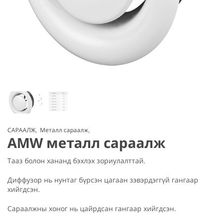
САРААЛЖ
,
Металл сараалж
,
AMW металл сараалж
Тааз болон хананд бэхлэх зориулалттай.
Диффузор нь нунтаг бүрсэн цагаан зэвэрдэггүй гангаар
хийгдсэн.
Сараалжны хоног нь цайрдсан гангаар хийгдсэн.