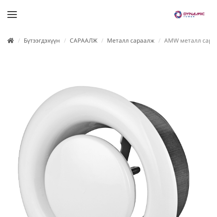
Бүтээгдэхүүн
САРААЛЖ
Металл сараалж
AMW металл сара