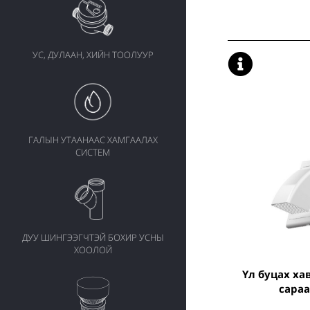
УС, ДУЛААН, ХИЙН ТООЛУУР
ГАЛЫН УТААНААС ХАМГААЛАХ
СИСТЕМ
ДУУ ШИНГЭЭГЧТЭЙ БОХИР УСНЫ
ХООЛОЙ
Үл буцах хавхлагатай
сара