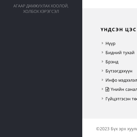
АГААР ДАМЖУУЛАХ ХООЛОЙ,
ХОЛБОХ ХЭРЭГСЭЛ
ҮНДСЭН ЦЭС
Нүүр
Бидний тухай
Брэнд
Бүтээгдэхүүн
Инфо мэдээлэ
Үнийн сана
Гүйцэтгэсэн тө
©2023 Бүх эрх хуул