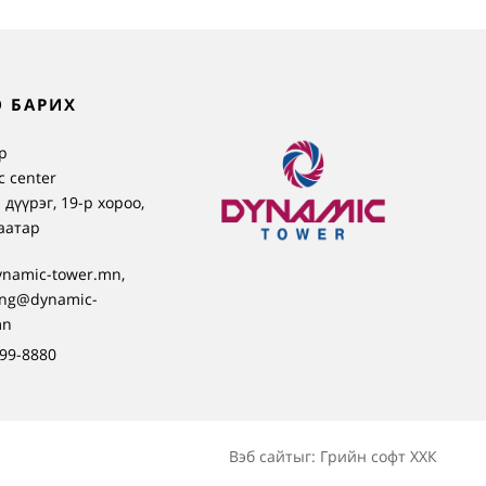
 БАРИХ
р
 center
 дүүрэг, 19-р хороо,
аатар
ynamic-tower.mn,
ing@dynamic-
mn
99-8880
Вэб сайт
ыг:
Грийн софт ХХК