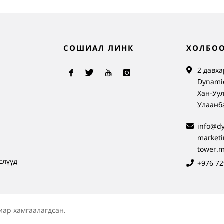
СОШИАЛ ЛИНК
ХОЛБОО
2 давха
Dynamic
Хан-Уул
Улаанб
info@d
л
market
л
tower.
слүүд
+976 72
иар хамгаалагдсан.