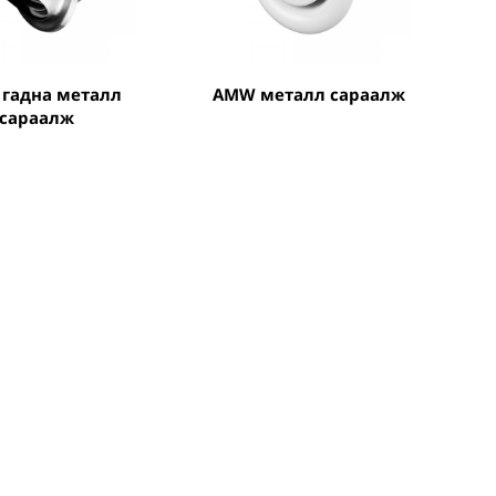
AMW металл сараалж
сараалж