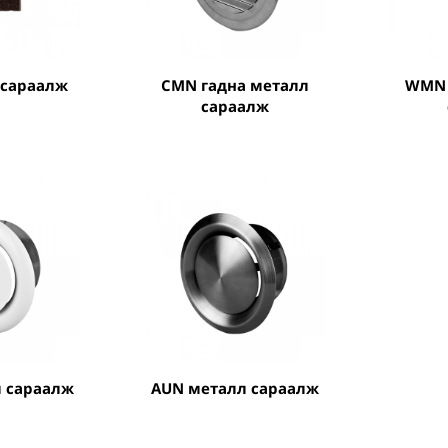
л сараалж
CMN гадна металл
WMN гадна металл
сараалж
л сараалж
AUN металл сараалж