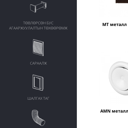
ТӨВЛӨРСӨН БУС
MT метал
АГААРЖУУЛАЛТЫН ТӨХӨӨРӨМЖ
САРААЛЖ
ШАЛГАХ ТАГ
AMN метал