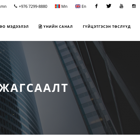
.mn
+976 7299-8880
Mn
En
Facebook
Twitter
Youtube
Insta
ФО МЭДЭЭЛЭЛ
ҮНИЙН САНАЛ
ГҮЙЦЭТГЭСЭН ТӨСЛҮҮД
 ЖАГСААЛТ