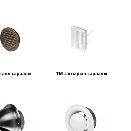
еталл сараалж
TM загварын сараалж