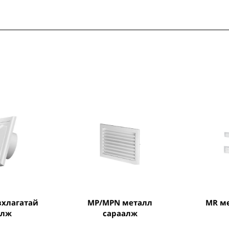
MP/MPN металл
MR 
алж
сараалж