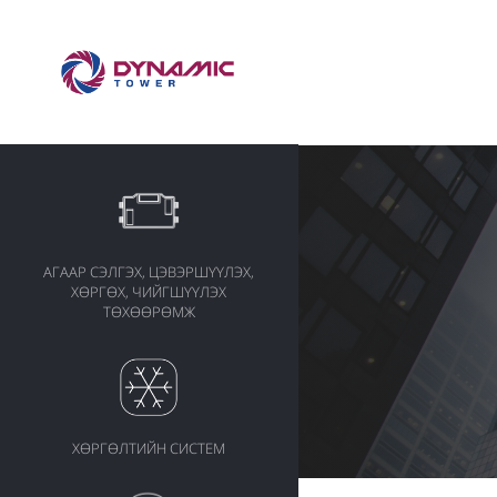
АГААР СЭЛГЭХ, ЦЭВЭРШҮҮЛЭХ,
ХӨРГӨХ, ЧИЙГШҮҮЛЭХ
ТӨХӨӨРӨМЖ
ХӨРГӨЛТИЙН СИСТЕМ