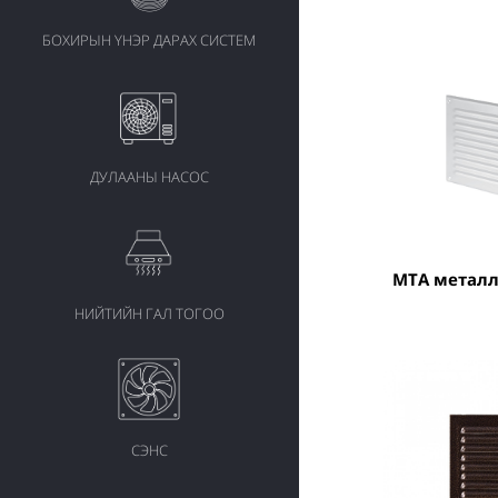
БОХИРЫН ҮНЭР ДАРАХ СИСТЕМ
ДУЛААНЫ НАСОС
MTA метал
НИЙТИЙН ГАЛ ТОГОО
СЭНС