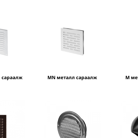
л сараалж
MN металл сараалж
M м