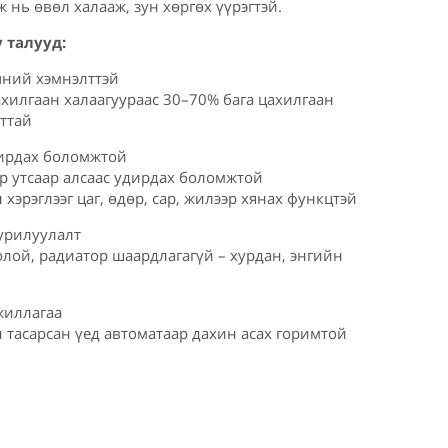
 нь өвөл халааж, зун хөргөх үүрэгтэй.
у талууд:
чний хэмнэлттэй
хилгаан халаагуураас 30–70% бага цахилгаан
ттай
дирдах боломжтой
ар утсаар алсаас удирдах боломжтой
 хэрэглээг цаг, өдөр, сар, жилээр хянах функцтэй
урилуулалт
лой, радиатор шаардлагагүй – хурдан, энгийн
жиллагаа
 тасарсан үед автоматаар дахин асах горимтой