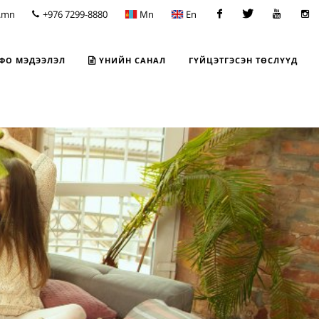
.mn
+976 7299-8880
Mn
En
Facebook
Twitter
Youtube
Insta
ФО МЭДЭЭЛЭЛ
ҮНИЙН САНАЛ
ГҮЙЦЭТГЭСЭН ТӨСЛҮҮД