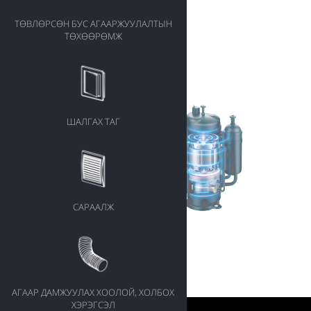
ТӨВЛӨРСӨН БУС АГААРЖУУЛАЛТЫН
ТӨХӨӨРӨМЖ
ШАЛГАХ ТАГ
САРААЛЖ
АГААР ДАМЖУУЛАХ ХООЛОЙ, ХОЛБОХ
ХЭРЭГСЭЛ