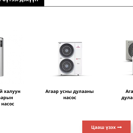
агаар усны дулааны
агаар агаарын
аарын
насос
дула
 насос
Цааш үзэх