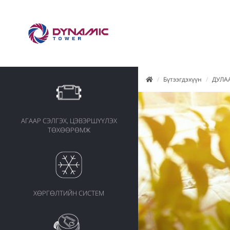
Бүтээгдэхүүн
ДУЛА
АГААР СЭЛГЭХ, ЦЭВЭРШҮҮЛЭХ
ТӨХӨӨРӨМЖ
ХӨРГӨЛТИЙН СИСТЕМ