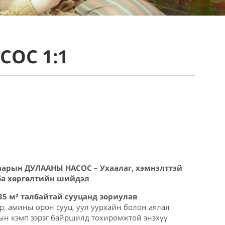
ОС 1:1
аарын ДУЛААНЫ НАСОС – Ухаалаг, хэмнэлттэй
ба хөргөлтийн шийдэл
35 м² талбайтай сууцанд зориулав
р, амины орон сууц, уул уурхайн болон аялал
ын кэмп зэрэг байршилд тохиромжтой энэхүү