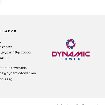
 БАРИХ
р
 center
 дүүрэг, 19-р хороо,
аатар
ynamic-tower.mn,
ing@dynamic-tower.mn
99-8880