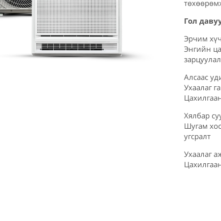
төхөөрөмж
Гол даву
Эрчим хү
Энгийн ца
зарцуулал
Алсаас у
Ухаалаг г
Цахилгаан
Хялбар су
Шугам хоо
угсралт
Ухаалаг а
Цахилгаан