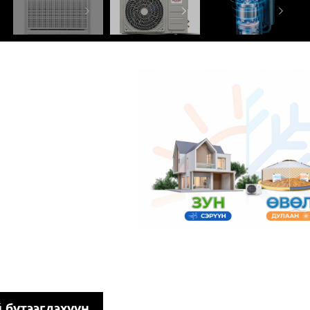
 бүтээгдэхүүн