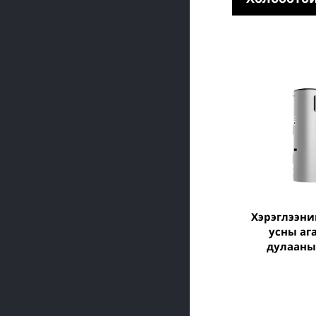
хэрэглээний халуун
усны аг
дулааны