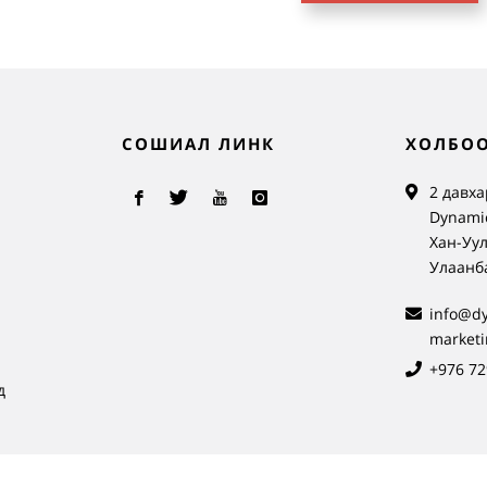
СОШИАЛ ЛИНК
ХОЛБОО
2 давха
Dynamic
Хан-Уул
Улаанб
info@d
market
+976 72
д