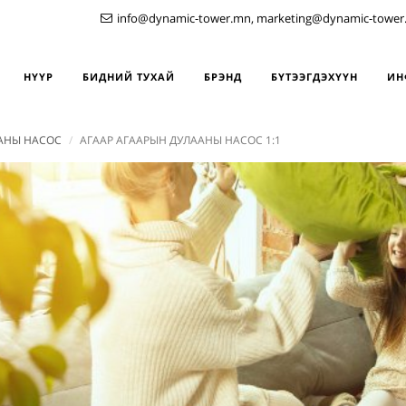
info@dynamic-tower.mn, marketing@dynamic-tower
НҮҮР
БИДНИЙ ТУХАЙ
БРЭНД
БҮТЭЭГДЭХҮҮН
ИН
АНЫ НАСОС
АГААР АГААРЫН ДУЛААНЫ НАСОС 1:1