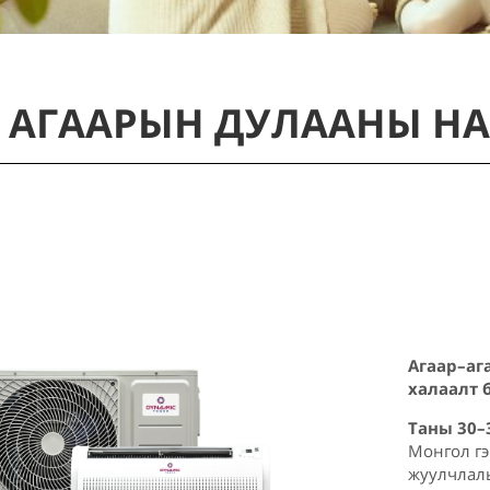
 АГААРЫН ДУЛААНЫ НАС
Агаар–аг
халаалт 
Таны 30–
Монгол гэ
жуулчлал