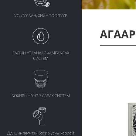
УС, ДУЛААН, ХИЙН ТООЛУУР
АГААР
ГАЛЫН УТААНААС ХАМГААЛАХ
СИСТЕМ
БОХИРЫН ҮНЭР ДАРАХ СИСТЕМ
Дуу шингээгчтэй бохир усны хоолой