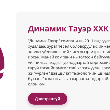
Динамик Тауэр ХХК
"Динамик Тауэр" компани нь 2011 онд үүс
худалдаа, зураг төсөл боловсруулах, инж
зөвлөх үйлчилгээний чиглэлээр мэргэжли
ирсэн. Манай компани нь тогтсон байгуул
үйлчилгээ, мэдлэг ур чадвартай мэргэжли
гаруй төслийг амжилттай хэрэгжүүлж, зах
жигүүрлэн “Дэвшилтэт технологийн шийдл
бүтээнэ” хэмээн алсын хараагаа тодорхой
олон юм.
Дэлгэрэнгүй