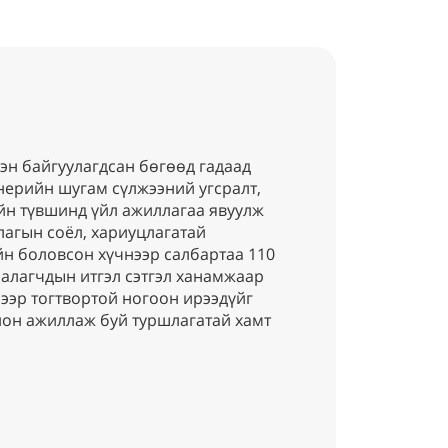
гэн байгуулагдсан бөгөөд гадаад
енерийн шугам сүлжээний угсралт,
йн түвшинд үйл ажиллагаа явуулж
лагын соёл, хариуцлагатай
йн боловсон хүчнээр салбартаа 110
иалагчдын итгэл сэтгэл ханамжаар
ээр тогтвортой ногоон ирээдүйг
лон ажиллаж буй туршлагатай хамт