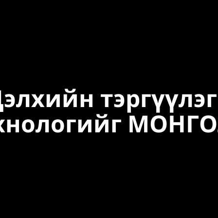
элхийн тэргүүлэ
хнологийг МОНГ