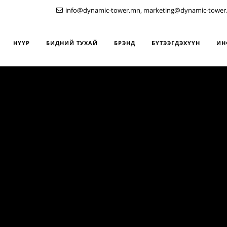
info@dynamic-tower.mn, marketing@dynamic-tower
НҮҮР
БИДНИЙ ТУХАЙ
БРЭНД
БҮТЭЭГДЭХҮҮН
ИН