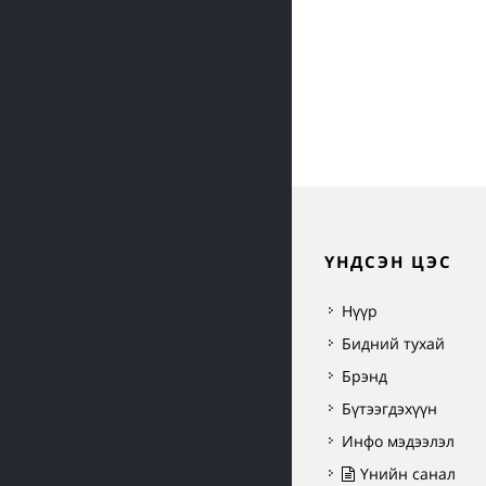
ҮНДСЭН ЦЭС
Нүүр
Бидний тухай
Брэнд
Бүтээгдэхүүн
Инфо мэдээлэл
Үнийн санал