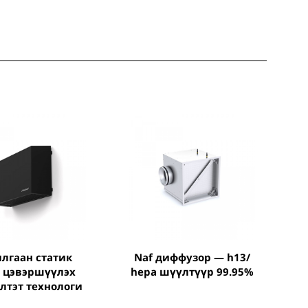
naf диффузор — h13/
р цэвэршүүлэх
hepa шүүлтүүр 99.95%
лтэт технологи