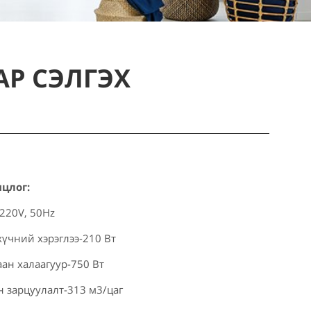
Р СЭЛГЭХ
нцлог:
220V, 50Hz
үчний хэрэглээ-210 Вт
ан халаагуур-750 Вт
 зарцуулалт-313 м3/цаг