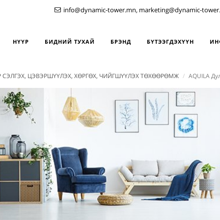
info@dynamic-tower.mn, marketing@dynamic-tower
НҮҮР
БИДНИЙ ТУХАЙ
БРЭНД
БҮТЭЭГДЭХҮҮН
ИН
Р СЭЛГЭХ, ЦЭВЭРШҮҮЛЭХ, ХӨРГӨХ, ЧИЙГШҮҮЛЭХ ТӨХӨӨРӨМЖ
AQUILA Ду