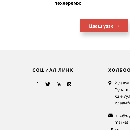
төхөөрөмж
Цааш үзэх
СОШИАЛ ЛИНК
ХОЛБОО
2 давха
Dynamic
Хан-Уул
Улаанб
info@d
market