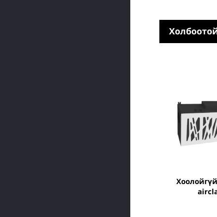
Холбоотой
хоолойгүй систем
aircl