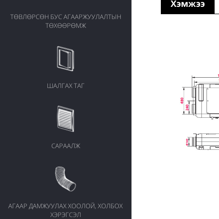
Хэмжээ
ТӨВЛӨРСӨН БУС АГААРЖУУЛАЛТЫН
ТӨХӨӨРӨМЖ
ШАЛГАХ ТАГ
САРААЛЖ
АГААР ДАМЖУУЛАХ ХООЛОЙ, ХОЛБОХ
ХЭРЭГСЭЛ