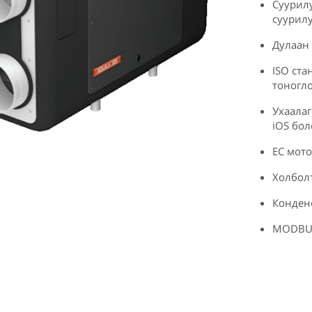
Суурил
суурил
Дулаан
ISO ст
тоногл
Ухаалаг
iOS бо
EC мот
Холбол
Конденс
MODBUS