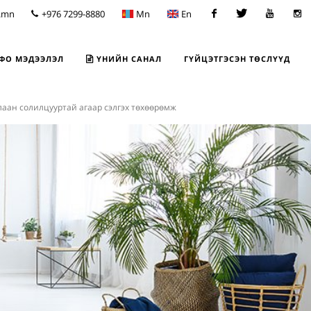
.mn
+976 7299-8880
Mn
En
Facebook
Twitter
Youtube
Insta
ФО МЭДЭЭЛЭЛ
ҮНИЙН САНАЛ
ГҮЙЦЭТГЭСЭН ТӨСЛҮҮД
лаан солилцууртай агаар сэлгэх төхөөрөмж