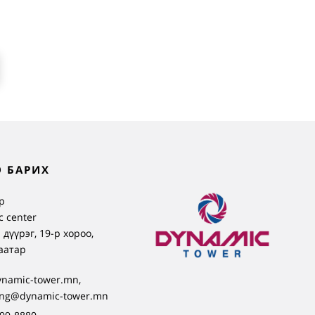
 БАРИХ
р
 center
 дүүрэг, 19-р хороо,
аатар
ynamic-tower.mn,
ing@dynamic-tower.mn