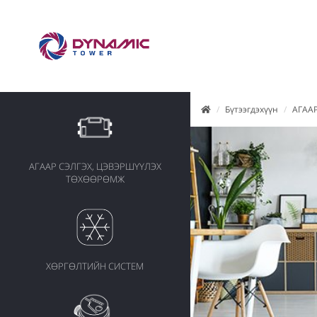
Бүтээгдэхүүн
АГАА
АГААР СЭЛГЭХ, ЦЭВЭРШҮҮЛЭХ
ТӨХӨӨРӨМЖ
ХӨРГӨЛТИЙН СИСТЕМ