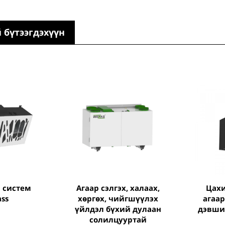
 бүтээгдэхүүн
агаар сэлгэх, халаах,
цахилгаан статик
ass
хөргөх, чийгшүүлэх
агаа
үйлдэл бүхий дулаан
дэвши
солилцууртай