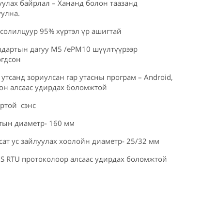
уулах байрлал – Хананд болон таазанд
уулна.
 солилцуур 95% хүртэл үр ашигтай
андартын дагуу M5 /ePM10 шүүлтүүрээр
огдсон
 утсанд зориулсан гар утасны програм – Android,
лон алсаас удирдах боломжтой
ортой сэнс
тын диаметр- 160 мм
ат ус зайлуулах хоолойн диаметр- 25/32 мм
 RTU протоколоор алсаас удирдах боломжтой