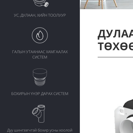
УС, ДУЛААН, ХИЙН ТООЛУУР
ДУЛАА
ТӨХӨ
ГАЛЫН УТААНААС ХАМГААЛАХ
СИСТЕМ
БОХИРЫН ҮНЭР ДАРАХ СИСТЕМ
Дуу шингээгчтэй бохир усны хоолой