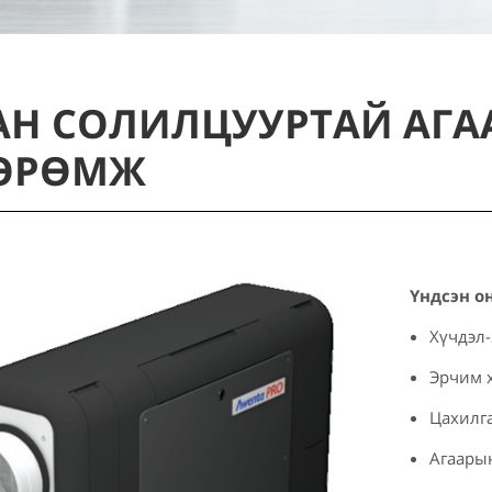
Н СОЛИЛЦУУРТАЙ АГАА
ӨРӨМЖ
Үндсэн о
Хүчдэл-
Эрчим х
Цахилга
Агаарын