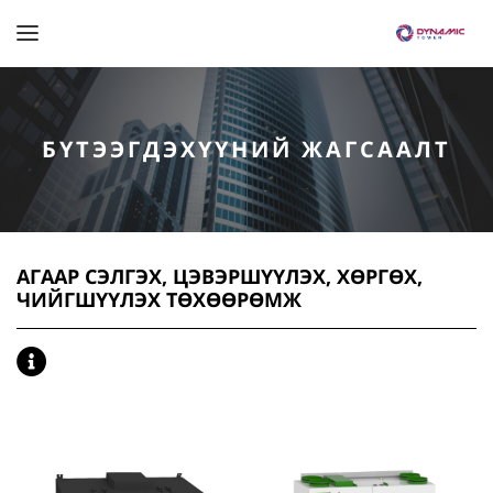
БҮТЭЭГДЭХҮҮНИЙ ЖАГСААЛТ
АГААР СЭЛГЭХ, ЦЭВЭРШҮҮЛЭХ, ХӨРГӨХ,
ЧИЙГШҮҮЛЭХ ТӨХӨӨРӨМЖ