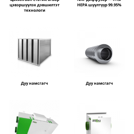
цэвэршүүлэх дэвшилтэт
HEPA шүүлтүүр 99.95%
технологи
Дуу намсгагч
Дуу намсгагч