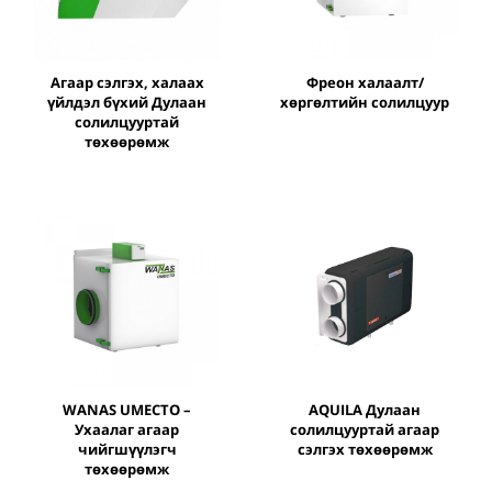
Агаар сэлгэх, халаах
Фреон халаалт/
үйлдэл бүхий Дулаан
хөргөлтийн солилцуур
солилцууртай
төхөөрөмж
WANAS UMECTO –
AQUILA Дулаан
Ухаалаг агаар
солилцууртай агаар
чийгшүүлэгч
сэлгэх төхөөрөмж
төхөөрөмж