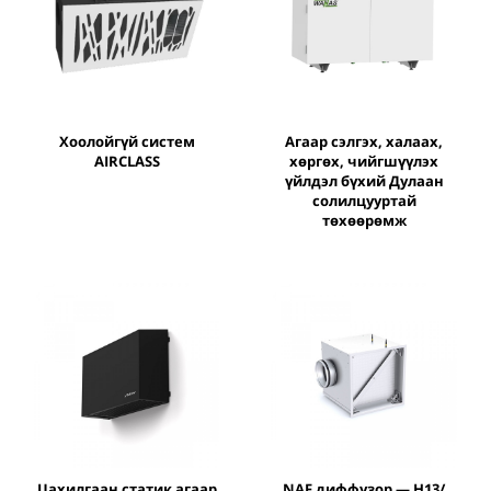
Хоолойгүй систем
Агаар сэлгэх, халаах,
AIRCLASS
хөргөх, чийгшүүлэх
үйлдэл бүхий Дулаан
солилцууртай
төхөөрөмж
Цахилгаан статик агаар
NAF диффузор — H13/