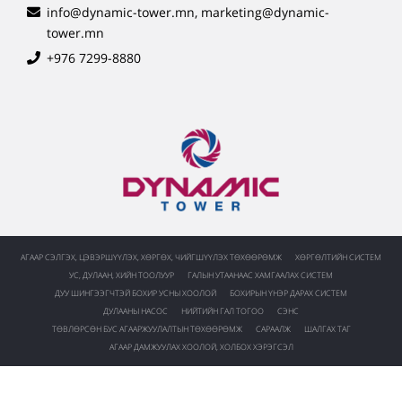
info@dynamic-tower.mn, marketing@dynamic-
tower.mn
+976 7299-8880
АГААР СЭЛГЭХ, ЦЭВЭРШҮҮЛЭХ, ХӨРГӨХ, ЧИЙГШҮҮЛЭХ ТӨХӨӨРӨМЖ
ХӨРГӨЛТИЙН СИСТЕМ
УС, ДУЛААН, ХИЙН ТООЛУУР
ГАЛЫН УТААНААС ХАМГААЛАХ СИСТЕМ
ДУУ ШИНГЭЭГЧТЭЙ БОХИР УСНЫ ХООЛОЙ
БОХИРЫН ҮНЭР ДАРАХ СИСТЕМ
ДУЛААНЫ НАСОС
НИЙТИЙН ГАЛ ТОГОО
СЭНС
ТӨВЛӨРСӨН БУС АГААРЖУУЛАЛТЫН ТӨХӨӨРӨМЖ
САРААЛЖ
ШАЛГАХ ТАГ
АГААР ДАМЖУУЛАХ ХООЛОЙ, ХОЛБОХ ХЭРЭГСЭЛ
©2023 Бүх эрх хуулиар
Вэб сайт
ыг:
Грийн софт
хамгаалагдсан.
ХХК