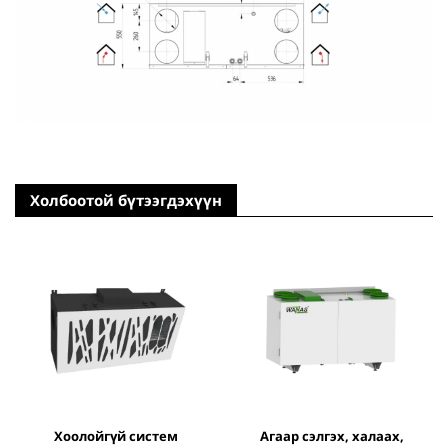
Холбоотой бүтээгдэхүүн
хоолойгүй систем
агаар сэлгэх, халаах,