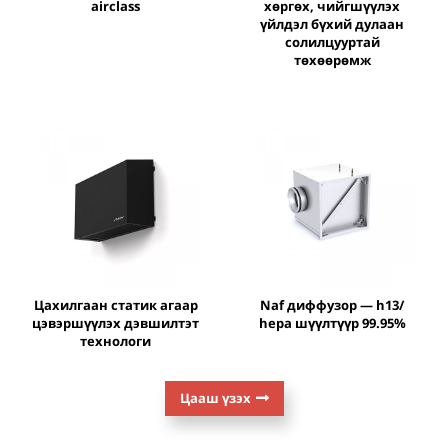
airclass
хөргөх, чийгшүүлэх
үйлдэл бүхий дулаан
солилцууртай
төхөөрөмж
цахилгаан статик агаар
naf диффузор — h13/
цэвэршүүлэх дэвшилтэт
hepa шүүлтүүр 99.95%
технологи
Цааш үзэх