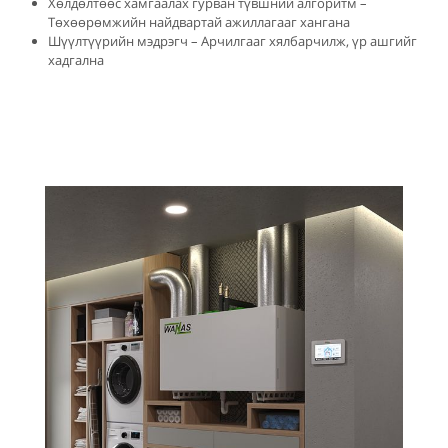
Хөлдөлтөөс хамгаалах гурван түвшний алгоритм –
Төхөөрөмжийн найдвартай ажиллагааг хангана
Шүүлтүүрийн мэдрэгч – Арчилгааг хялбарчилж, үр ашгийг
хадгална