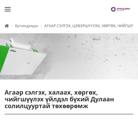
Бүтээгдэхүүн
АГААР СЭЛГЭХ, ЦЭВЭРШҮҮЛЭХ, ХӨРГӨХ, ЧИЙГШҮ
Агаар сэлгэх, халаах, хөргөх,
чийгшүүлэх үйлдэл бүхий Дулаан
солилцууртай төхөөрөмж