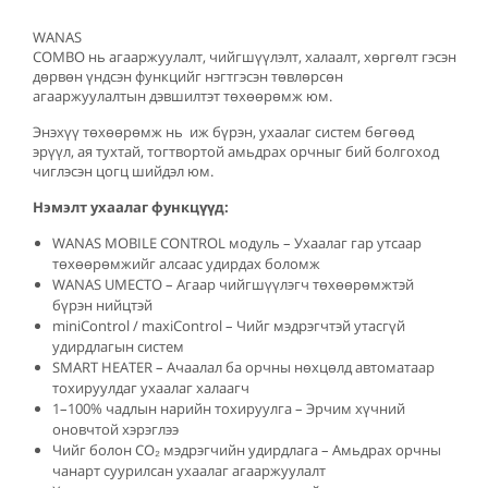
WANAS
COMBO нь агааржуулалт, чийгшүүлэлт, халаалт, хөргөлт гэсэн
дөрвөн үндсэн функцийг нэгтгэсэн төвлөрсөн
агааржуулалтын дэвшилтэт төхөөрөмж юм.
Энэхүү төхөөрөмж нь иж бүрэн, ухаалаг систем бөгөөд
эрүүл, ая тухтай, тогтвортой амьдрах орчныг бий болгоход
чиглэсэн цогц шийдэл юм.
Нэмэлт ухаалаг функцүүд:
WANAS MOBILE CONTROL модуль – Ухаалаг гар утсаар
төхөөрөмжийг алсаас удирдах боломж
WANAS UMECTO – Агаар чийгшүүлэгч төхөөрөмжтэй
бүрэн нийцтэй
miniControl / maxiControl – Чийг мэдрэгчтэй утасгүй
удирдлагын систем
SMART HEATER – Ачаалал ба орчны нөхцөлд автоматаар
тохируулдаг ухаалаг халаагч
1–100% чадлын нарийн тохируулга – Эрчим хүчний
оновчтой хэрэглээ
Чийг болон CO₂ мэдрэгчийн удирдлага – Амьдрах орчны
чанарт суурилсан ухаалаг агааржуулалт