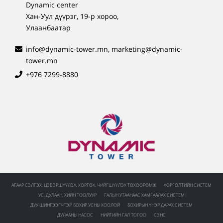
Dynamic center
Хан-Уул дүүрэг, 19-р хороо,
Улаанбаатар
info@dynamic-tower.mn, marketing@dynamic-
tower.mn
+976 7299-8880
АГААР СЭЛГЭХ, ЦЭВЭРШҮҮЛЭХ, ХӨРГӨХ, ЧИЙГШҮҮЛЭХ ТӨХӨӨРӨМЖ
ХӨРГӨЛТИЙН СИСТЕМ
УС, ДУЛААН, ХИЙН ТООЛУУР
ГАЛЫН УТААНААС ХАМГААЛАХ СИСТЕМ
ДУУ ШИНГЭЭГЧТЭЙ БОХИР УСНЫ ХООЛОЙ
БОХИРЫН ҮНЭР ДАРАХ СИСТЕМ
ДУЛААНЫ НАСОС
НИЙТИЙН ГАЛ ТОГОО
СЭНС