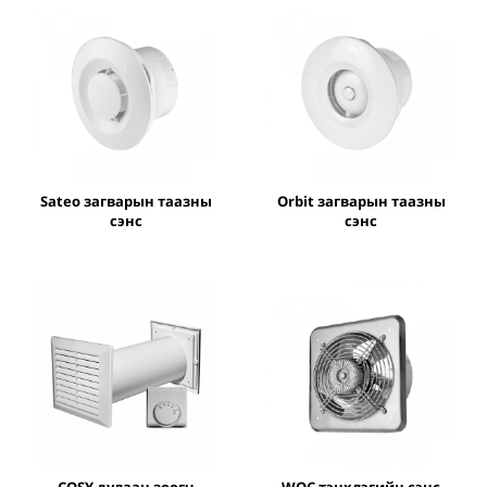
Sateo загварын таазны
Orbit загварын таазны
сэнс
сэнс
COSY дулаан зөөгч
WOC тэнхлэгийн сэнс