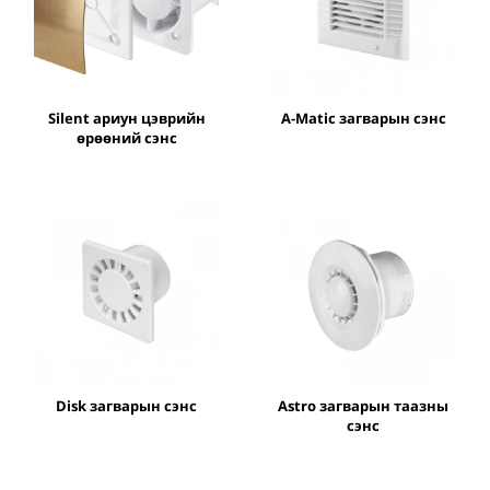
Silent ариун цэврийн
A-Matic загварын сэнс
өрөөний сэнс
Disk загварын сэнс
Astro загварын таазны
сэнс