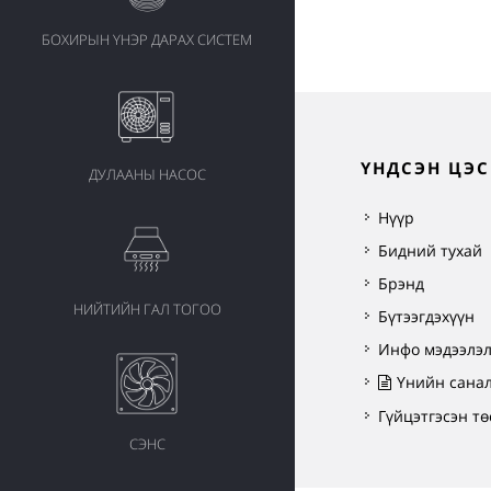
БОХИРЫН ҮНЭР ДАРАХ СИСТЕМ
ҮНДСЭН ЦЭС
ДУЛААНЫ НАСОС
Нүүр
Бидний тухай
Брэнд
НИЙТИЙН ГАЛ ТОГОО
Бүтээгдэхүүн
Инфо мэдээлэ
Үнийн сана
Гүйцэтгэсэн тө
СЭНС