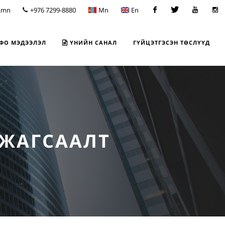
.mn
+976 7299-8880
Mn
En
Facebook
Twitter
Youtube
Insta
ФО МЭДЭЭЛЭЛ
ҮНИЙН САНАЛ
ГҮЙЦЭТГЭСЭН ТӨСЛҮҮД
 ЖАГСААЛТ