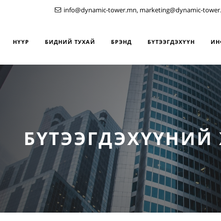
info@dynamic-tower.mn, marketing@dynamic-tower
НҮҮР
БИДНИЙ ТУХАЙ
БРЭНД
БҮТЭЭГДЭХҮҮН
ИН
БҮТЭЭГДЭХҮҮНИЙ