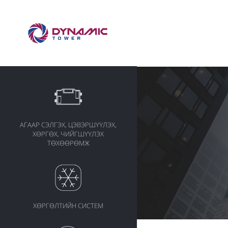
АГААР СЭЛГЭХ, ЦЭВЭРШҮҮЛЭХ,
ХӨРГӨХ, ЧИЙГШҮҮЛЭХ
ТӨХӨӨРӨМЖ
ХӨРГӨЛТИЙН СИСТЕМ