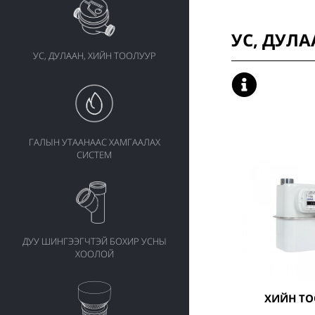
УС, ДУЛ
УС, ДУЛААН, ХИЙН ТООЛУУР
ГАЛЫН УТААНААС ХАМГААЛАХ
СИСТЕМ
ДУУ ШИНГЭЭГЧТЭЙ БОХИР УСНЫ
ХООЛОЙ
ХИЙН Т