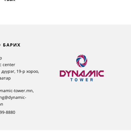
 БАРИХ
р
 center
 дүүрэг, 19-р хороо,
аатар
ynamic-tower.mn,
ing@dynamic-
mn
99-8880