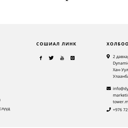
СОШИАЛ ЛИНК
ХОЛБОО
2 давха
Dynamic
Хан-Уул
Улаанб
info@d
л
market
л
tower.
слүүд
+976 72