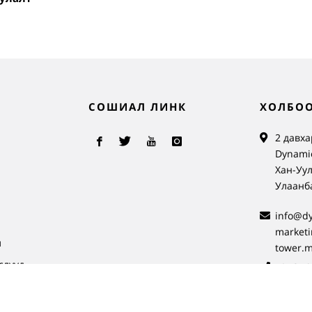
СОШИАЛ ЛИНК
ХОЛБОО
2 давха
Dynamic
Хан-Уул
Улаанб
info@d
л
market
л
tower.
слүүд
+976 72