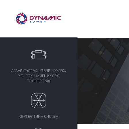
АГААР СЭЛГЭХ, ЦЭВЭРШҮҮЛЭХ,
ХӨРГӨХ, ЧИЙГШҮҮЛЭХ
ТӨХӨӨРӨМЖ
ХӨРГӨЛТИЙН СИСТЕМ