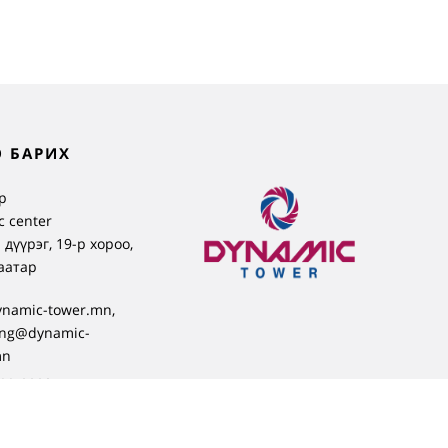
 БАРИХ
р
 center
 дүүрэг, 19-р хороо,
аатар
ynamic-tower.mn,
ing@dynamic-
mn
99-8880