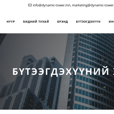
info@dynamic-tower.mn, marketing@dynamic-tower
НҮҮР
БИДНИЙ ТУХАЙ
БРЭНД
БҮТЭЭГДЭХҮҮН
ИН
БҮТЭЭГДЭХҮҮНИЙ