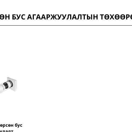
ӨН БУС АГААРЖУУЛАЛТЫН ТӨХӨӨ
улалт