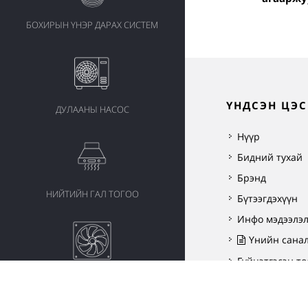
БОХИРЫН ҮНЭР ДАРАХ СИСТЕМ
ҮНДСЭН ЦЭС
ДУЛААНЫ НАСОС
Нүүр
Бидний тухай
Брэнд
НИЙТИЙН ГАЛ ТОГОО
Бүтээгдэхүүн
Инфо мэдээлэ
Үнийн сана
Гүйцэтгэсэн тө
СЭНС