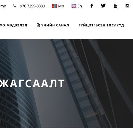
.mn
+976 7299-8880
Mn
En
Facebook
Twitter
Youtube
Insta
ФО МЭДЭЭЛЭЛ
ҮНИЙН САНАЛ
ГҮЙЦЭТГЭСЭН ТӨСЛҮҮД
 ЖАГСААЛТ