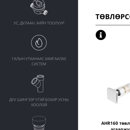
ТӨВЛӨРС
УС, ДУЛААН, ХИЙН ТООЛУУР
ГАЛЫН УТААНААС ХАМГААЛАХ
СИСТЕМ
ДУУ ШИНГЭЭГЧТЭЙ БОХИР УСНЫ
ХООЛОЙ
AHR160 төвлөрсөн бус
агааржу