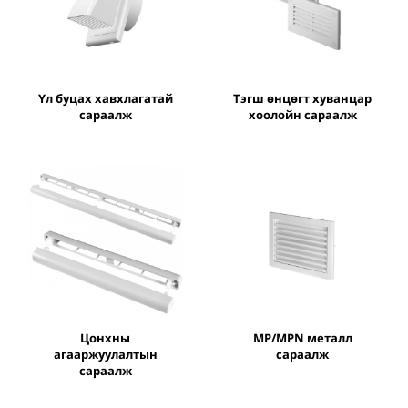
Үл буцах хавхлагатай
Тэгш өнцөгт хуванцар
сараалж
хоолойн сараалж
Цонхны
MP/MPN металл
агааржуулалтын
сараалж
сараалж