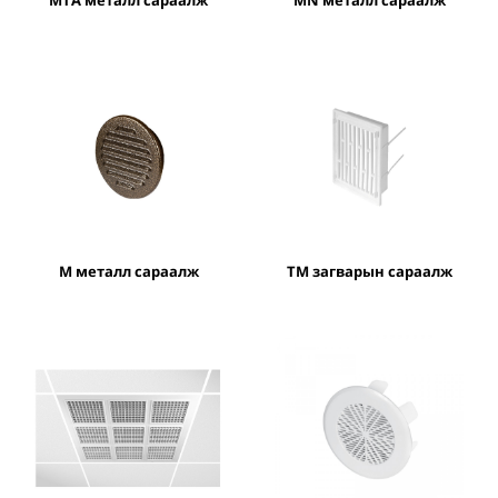
M металл сараалж
TM загварын сараалж