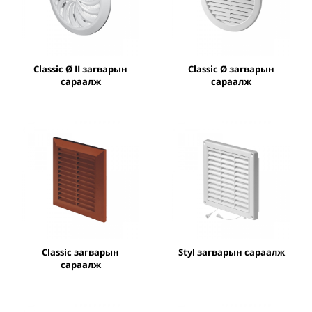
Classic Ø II загварын
Classic Ø загварын
сараалж
сараалж
Classic загварын
Styl загварын сараалж
сараалж