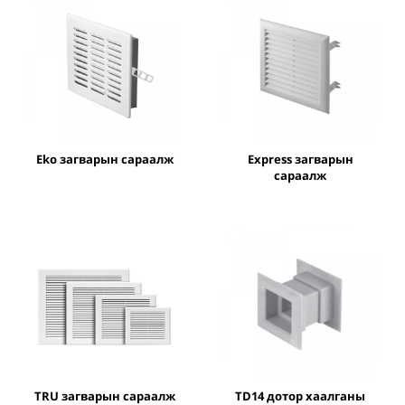
Eko загварын сараалж
Express загварын
сараалж
TRU загварын сараалж
TD14 дотор хаалганы