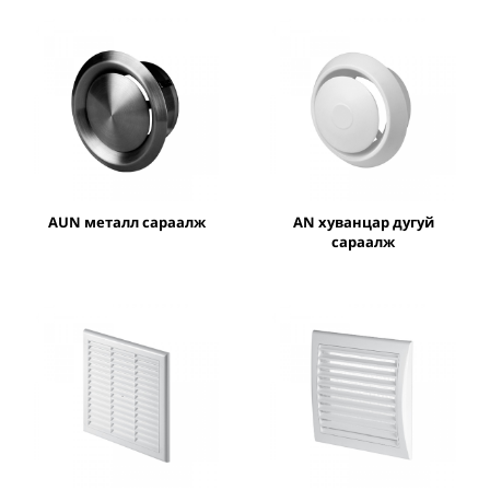
AUN металл сараалж
AN хуванцар дугуй
сараалж