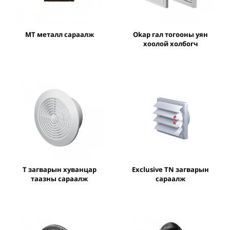
MT металл сараалж
Okap гал тогооны уян
хоолой холбогч
Т загварын хуванцар
Exclusive TN загварын
таазны сараалж
сараалж