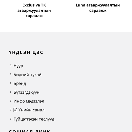
Exclusive TK
Luna агааржуулалтын
агааржуулалтын
сараалж
сараалж
ҮНДСЭН ЦЭС
Нүүр
Бидний тухай
Брэнд
Бүтээгдэхүүн
Инфо мэдээлэл
Үнийн санал
Гүйцэтгэсэн төслүүд
СОШИАЛ ЛИНК